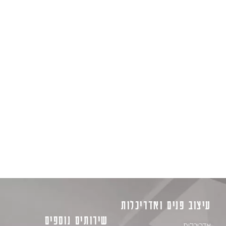
וחדשות בערים הבאות:
ירושלים, תל אביב, חיפה, ראשון לציון, פתח תקווה, נתניה,
אשדוד, בני ברק, באר שבע, חולון, רמת גן, אשקלון, רחובות,
בית שמש, חדרה, בת ים, הרצליה, כפר סבא, מודיעין,
רעננה, נצרת, מודיעין עלית, רהט, רמלה, נהריה, גבעתיים,
קריית שמונה, קריית גת, ביתר עלית, הוד השרון, ראש העין,
קריית אתא, עכו, אלעד, רמת השרון, טבריה, קריית מוצקין,
נס ציונה, טייבה, כרמיאל, שפרעם, נתיבות, אילת, קריית ים,
קריית אונו, נוף גליל, קריית ביאליק, צפת, מעלה אדומים,
אופקים, סח'נין, טמרה, דימונה, אור יהודה, שדרות, יהוד
מונסון, באר יעקב, באקה אל גרבייה, כפר יונה, יקנעם עלית,
קריית מלאכי, מגדל העמד, מגדל, חצור, טירה, טירת
הכרמל, ערד, כבעת שמואל, נשר, מע'אר, מעלות תרשיחא,
אריאל, בן שאן, אור עקיב
עיצוב פנים ואדריכלות
שירותים נוספים
אדריכלות