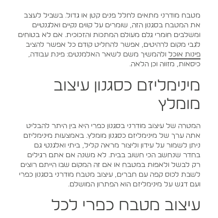
מטבח מודרני מתאים לחלל פנים קטן או גדול. בשביל לעצב
את המטבח בסגנון הזה, שומרים על קווים נקיים ואלגנטיים
ומשלבים חומרי גלם מעולם המתכות והזכוכית. אם לא בטוחים
לגבי מקום לרהיטים, אפשר להחליט קודם כל אפשר להציב
פינות אוכל
ולהמשיך משם לשאר האלמנטים: פינת עבודה,
כיסאות, מזווה וכן הלאה.
מינימליזם כסגנון עיצוב
מומלץ
המטרה של עיצוב מודרני בסגנון כפרי היא בין היתר להבליט
אתה ערך של מינימליזם כסגנון מומלץ. באמצעות מינימליזם
ניתן לשמור על עידון וליצור מראה קליל, ביתי ואלגנטי גם
בחדר שנחשב הכי חשוב בבית. לא משנה אם אתם רגילים
רק לבשל ולאפות במטבח או אם זה המקום שבו הייתם רוצים
לשבת לכוס קפה עם חברים, עיצוב מטבח מודרני בסגנון כפרי
ועם דגש על מינימליזם הוא הפתרון המושלם.
עיצוב מטבח כפרי לכל