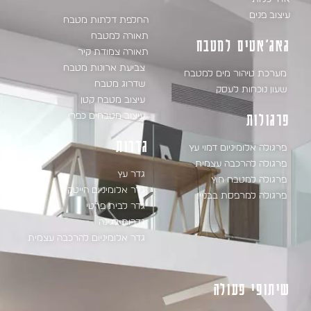
עיצוב פנים
החלפת דלתות מטבח
תאורה למטבח
גאג'אטים למטבח
תאורה צמודת קיר
צביעת ארונות מטבח
מערכת טיהור מים למטבח
שדרוג מטבח
שעון נוכחות לעסק
עיצוב מטבח קטן
פרגולות
עיצוב מטבחים כפרי
גדרות
פרגולה אלומיניום דמוי עץ
פרגולה להרכבה עצמית
גדר עץ
פרגולה למטבח חוץ
גדר אלומיניום הייטק
פרגולה למרפסת בבניין
גדר לבית פרטי
גדרות לגינה
גדר אלומיניום להרכבה עצמית
שיתופי פעולה